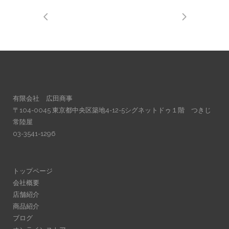
有限会社 広田商事
〒104-0045 東京都中央区築地4-12-5シグネットドゥ１階 つきじ
常陸屋
03-3541-1296
トップページ
会社概要
店舗紹介
商品紹介
ブログ