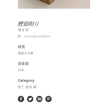
鰹節削り
サイズ
約 100×240×105mm
材質
国産タモ材
原産国
日本
Category
包丁, 急須, 鍋