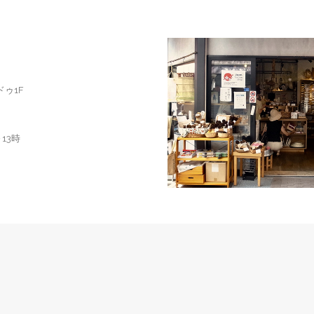
ドゥ1F
13時