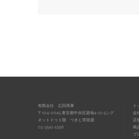
有限会社 広田商事
ト
〒104-0045 東京都中央区築地4-12-5シグ
会
ネットドゥ１階 つきじ常陸屋
店
03-3541-1296
商
ブ